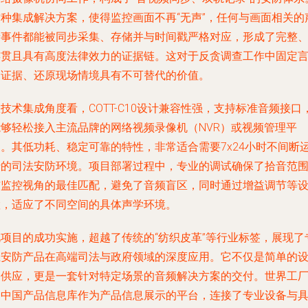
这种集成解决方案，使得监控画面不再“无声”，任何与画面相关的
音事件都能被同步采集、存储并与时间戳严格对应，形成了完整
连贯且具有高度法律效力的证据链。这对于反贪调查工作中固定
词证据、还原现场情境具有不可替代的价值。
技术集成角度看，COTT-C10设计兼容性强，支持标准音频接口
能够轻松接入主流品牌的网络视频录像机（NVR）或视频管理平
台。其低功耗、稳定可靠的特性，非常适合需要7x24小时不间断
行的司法安防环境。项目部署过程中，专业的调试确保了拾音范
与监控视角的最佳匹配，避免了音频盲区，同时通过增益调节等
置，适应了不同空间的具体声学环境。
此项目的成功实施，超越了传统的“纺织皮革”等行业标签，展现了
业安防产品在高端司法与政府领域的深度应用。它不仅是简单的
备供应，更是一套针对特定场景的音频解决方案的交付。世界工
网中国产品信息库作为产品信息展示的平台，连接了专业设备与