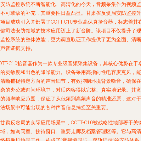
在安防监控系统不断智能化、高清化的今天，音频采集作为视频
控不可或缺的补充，其重要性日益凸显。甘肃省反贪局安防监控
项目成功引入并部署了COTT-C10专业高保真拾音器，标志着其
关键司法安防领域的技术应用迈上了新台阶。该项目不仅提升了
有监控系统的整体效能，更为调查取证工作提供了更为全面、清
的声音证据支持。
OTT-C10拾音器作为一款专业级音频采集设备，其核心优势在于
越的灵敏度和出色的降噪能力。设备采用高指向性电容麦克风，
够清晰捕捉特定方向的声音细节，有效抑制环境背景噪音，确保
复杂的办公或询问环境中，对话内容得以完整、真实地记录。其
广的频率响应范围，保证了从低频到高频声音的精准还原，这对
司法场景中可能出现的各种声音信息捕捉至关重要。
甘肃反贪局的实际应用场景中，COTT-C10被战略性地部署于关
区域，如询问室、接待窗口、重要走廊及档案管理区等。它与高
网络摄像机协同工作，构成了“音视频同步、双轨记录”的安防体系