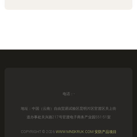
电话：-
地址：中国（云南）自由贸易试验区昆明片区官渡区关上街
道办事处关兴路217号官渡电子商务产业园551-51室
COPYRIGHT © 2026
WWW.MNSKRUK.COM
安防产品项目