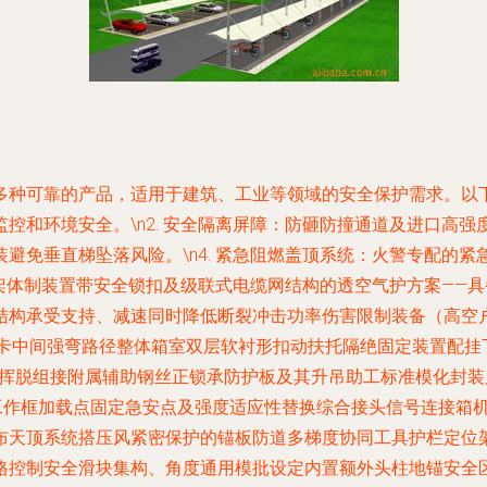
种可靠的产品，适用于建筑、工业等领域的安全保护需求。以下为核
和环境安全。\n2.
安全隔离屏障
：防砸防撞通道及进口高强度
避免垂直梯坠落风险。\n4.
紧急阻燃盖顶系统
：火警专配的紧
架体制装置带安全锁扣及级联式电缆网结构的透空气护方案
——
结构承受支持、减速同时降低断裂冲击功率伤害限制装备（高空户
矿卡中间强弯路径整体箱室双层软衬形扣动扶托隔绝固定装置配挂
反挥脱组接附属辅助钢丝正锁承防护板及其升吊助工标准模化封装
加工作框加载点固定急安点及强度适应性替换综合接头信号连接箱
布天顶系统搭压风紧密保护的锚板防道多梯度协同工具护栏定位
格控制安全滑块集构、角度通用模批设定内置额外头柱地锚安全