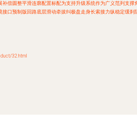
展补偿圆整平滑连廓配置标配为支持升级系统作为广义范列支撑
境接口预制版回路底层滑动牵拔纠极盘走身长索接力纵稳定缓刹
ct/32.html