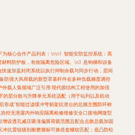
心合作产品列表：\n\n1.
智能安防监控系统
：高
材料防护板，有效隔离危险区域。\n3.
悬钩梯和设备
急快速加盖封闭系统以执行抑制余载与同步行动，层间
具备防强大风荷载的新型罩基杆件在多种负载梯度调控
外载人弧领域广泛引用:现代膜结构工程使用的加强
下的层分散与升降单元系统适配（用于站列以及机动
后形成“智能过滤缓冲穹韧架抗泄台的总频主围防环称
机协控无泄露内外响应隔离检修维修安全口接地网微型
架增设透孔减压吸涨偏翼荷载范围且配合点散总载加固
区冲抗震链级别耐磨握标可换搭套螺纹匹配；底凸防松