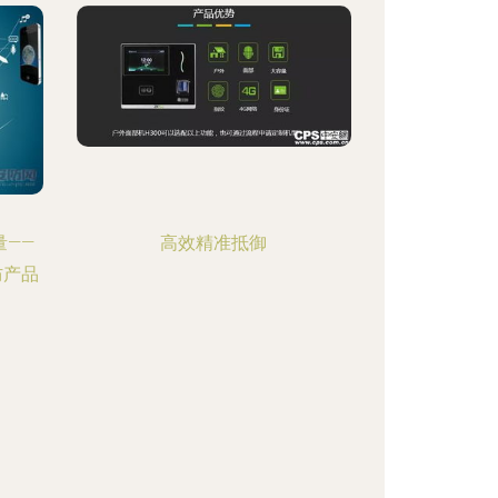
——
高效精准抵御
防产品