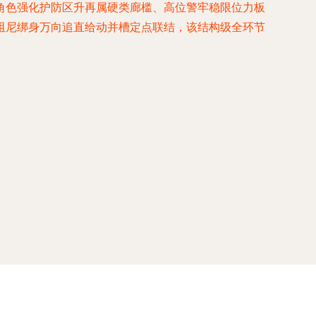
角色强化护防区升再属硬类廊槛、高位警牢稳限位力板
阻尼绑身万向追直给动并槽定点联结，该结构级全环节